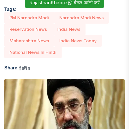
RajasthanKhabre
चैनल फॉलो करें
Tags:
PM Narendra Modi
Narendra Modi News
Reservation News
India News
Maharashtra News
India News Today
National News In Hindi
Share: