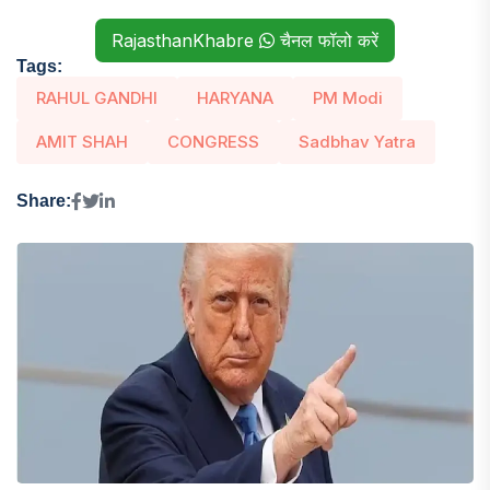
RajasthanKhabre
चैनल फॉलो करें
Tags:
RAHUL GANDHI
HARYANA
PM Modi
AMIT SHAH
CONGRESS
Sadbhav Yatra
Share: