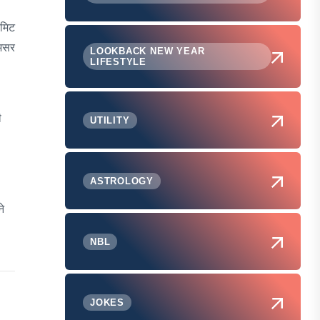
िमिट
 असर
LOOKBACK NEW YEAR
LIFESTYLE
ी
UTILITY
ASTROLOGY
ने
NBL
JOKES