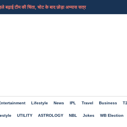
ले बढ़ाई टीम की चिंता, चोट के बाद छोड़ा अभ्यास सत्र
खेला जाएगा क्रिकेट मुकाबला, शेड्यूल आया सामने
 किस्त और मिलेंगे कितने पैसे
ारीख तक नहीं मिलती हैं सैलेरी तो कंपनी मालिक को हो सक...
ारी, 28 अगस्त से खेले जाएंगे मुकाबले
Entertainment
Lifestyle
News
IPL
Travel
Business
T
estyle
UTILITY
ASTROLOGY
NBL
Jokes
WB Election