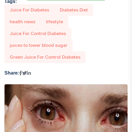
Tags:
Juice For Diabetes
Diabetes Diet
health news
lifestyle
Juice For Control Diabetes
juices to lower blood sugar
Green Juice For Control Diabetes
Share: