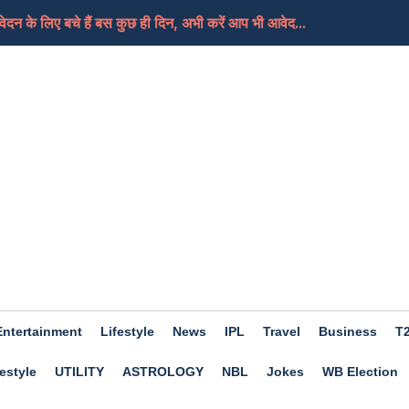
दन के लिए बचे हैं बस कुछ ही दिन, अभी करें आप भी आवेद...
ी थर्ड ग्रेड टीचरों का तबादलों की मांग को लेकर...
ी 40 आरोपी बरी, गहलोत ने कहा-फैसला बेहद चिंताजनक, भाजप...
न्य कार्रवाई करने के बजाय वह समझौता पसंद करेंगे
िए मिला जुला होगा दिन, मिलेगी आपको सफलता, जाने क्या कह...
Entertainment
Lifestyle
News
IPL
Travel
Business
T
estyle
UTILITY
ASTROLOGY
NBL
Jokes
WB Election