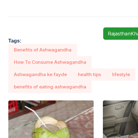
RajasthanK
Tags:
Benefits of Ashwagandha
How To Consume Ashwagandha
Ashwagandha ke fayde
health tips
lifestyle
benefits of eating ashwagandha