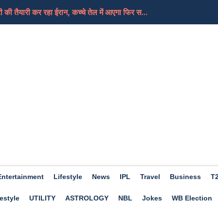
ी की तैयारी कर रहा ईरान, कच्चे तेल में आएगा फिर स...
ए दिन होगा शुभ, हो सकता हैं आर्थिक लाभ, जाने क्या कहत...
Entertainment
Lifestyle
News
IPL
Travel
Business
T
estyle
UTILITY
ASTROLOGY
NBL
Jokes
WB Election