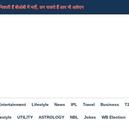
ी हैं बीओबी में भर्ती, कर सकते हैं आप भी आवेदन
ामले में लिया भजनलाल सरकार को निशाने पर, कहा-जनता के...
ेड शिक्षकों का धरना समाप्त, आ सकती हैं ट्रांसफर...
ी की तैयारी कर रहा ईरान, कच्चे तेल में आएगा फिर स...
ए दिन होगा शुभ, हो सकता हैं आर्थिक लाभ, जाने क्या कहत...
Entertainment
Lifestyle
News
IPL
Travel
Business
T
estyle
UTILITY
ASTROLOGY
NBL
Jokes
WB Election