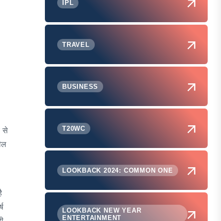
IPL
TRAVEL
BUSINESS
T20WC
 से
डील
LOOKBACK 2024: COMMON ONE
ै
्ष
LOOKBACK NEW YEAR
ENTERTAINMENT
दी