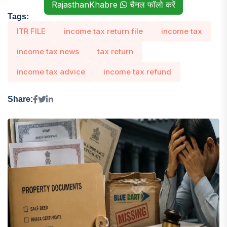
RajasthanKhabre
चैनल फॉलो करें
Tags:
ITR FILE
income tax return file
income tax
income tax news
tax return
income tax advice
income tax refund
Share: