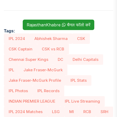
RajasthanKhabre
चैनल फॉलो करें
Tags:
IPL 2024
Abhishek Sharma
CSK
CSK Captain
CSK vs RCB
Chennai Super Kings
DC
Delhi Capitals
IPL
Jake Fraser-McGurk
Jake Fraser-McGurk Profile
IPL Stats
IPL Photos
IPL Records
INDIAN PREMIER LEAGUE
IPL Live Streaming
IPL 2024 Matches
LSG
MI
RCB
SRH