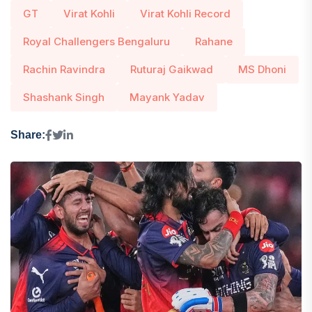
GT
Virat Kohli
Virat Kohli Record
Royal Challengers Bengaluru
Rahane
Rachin Ravindra
Ruturaj Gaikwad
MS Dhoni
Shashank Singh
Mayank Yadav
Share: