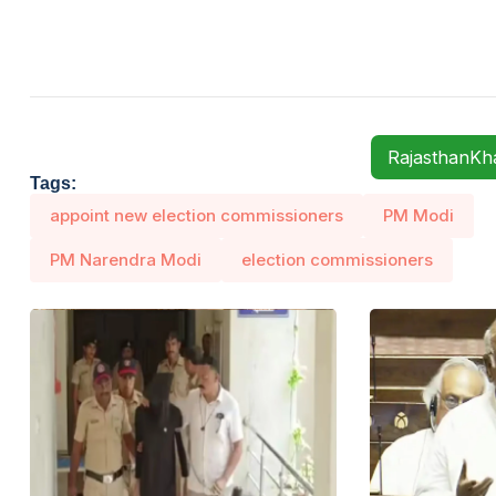
RajasthanK
Tags:
appoint new election commissioners
PM Modi
PM Narendra Modi
election commissioners