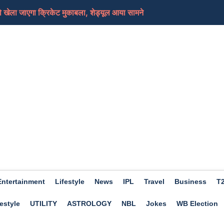
खेला जाएगा क्रिकेट मुकाबला, शेड्यूल आया सामने
 किस्त और मिलेंगे कितने पैसे
ारीख तक नहीं मिलती हैं सैलेरी तो कंपनी मालिक को हो सक...
ांध 30 घंटे तक लगातार रेप, कमरे में मिले 30 से ज्यादा...
ले बढ़ाई टीम की चिंता, चोट के बाद छोड़ा अभ्यास सत्र
Entertainment
Lifestyle
News
IPL
Travel
Business
T
estyle
UTILITY
ASTROLOGY
NBL
Jokes
WB Election