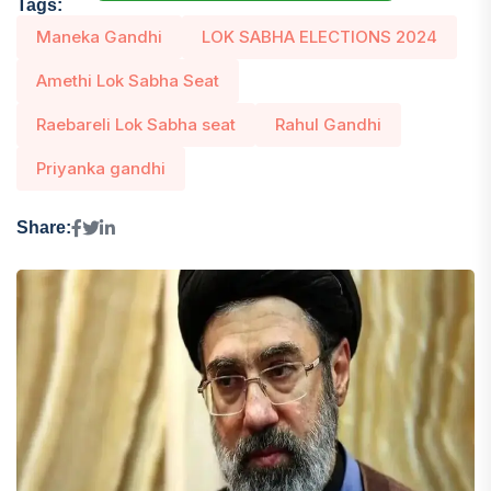
Tags:
Maneka Gandhi
LOK SABHA ELECTIONS 2024
Amethi Lok Sabha Seat
Raebareli Lok Sabha seat
Rahul Gandhi
Priyanka gandhi
Share: