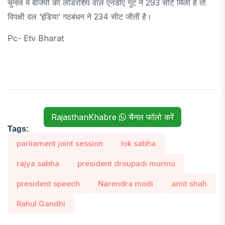
चुनाव में बीजेपी की लीडरशिप वाले एनडीए गुट ने 293 सीटें मिली हैं तो
विपक्षी दल ‘इंडिया’ गठबंधन ने 234 सीट जीतीं है।
Pc- Etv Bharat
RajasthanKhabre
चैनल फॉलो करें
Tags:
parliament joint session
lok sabha
rajya sabha
president droupadi murmu
president speech
Narendra modi
amit shah
Rahul Gandhi