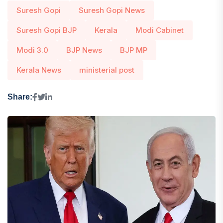
Suresh Gopi
Suresh Gopi News
Suresh Gopi BJP
Kerala
Modi Cabinet
Modi 3.0
BJP News
BJP MP
Kerala News
ministerial post
Share: