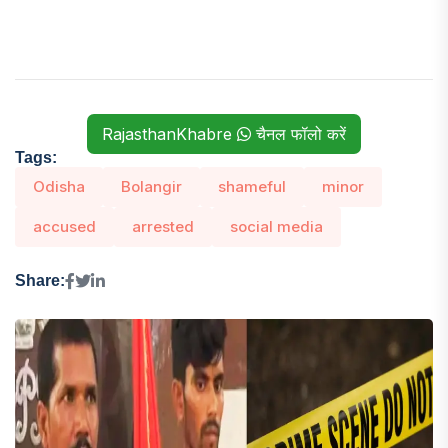
RajasthanKhabre
चैनल फॉलो करें
Tags:
Odisha
Bolangir
shameful
minor
accused
arrested
social media
Share: