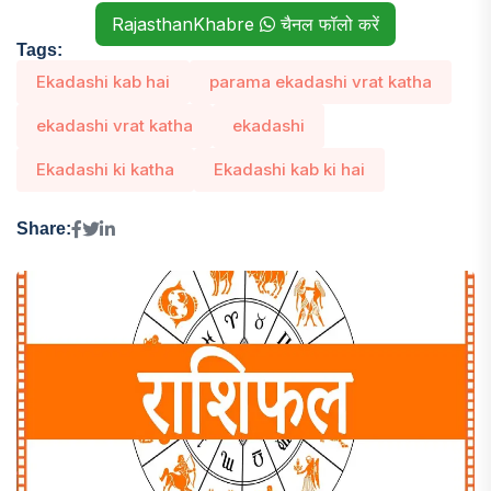
RajasthanKhabre
चैनल फॉलो करें
Tags:
Ekadashi kab hai
parama ekadashi vrat katha
ekadashi vrat katha
ekadashi
Ekadashi ki katha
Ekadashi kab ki hai
Share: