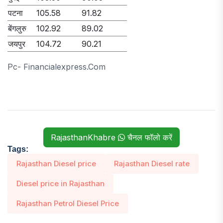
पटना
105.58
91.82
बेंगलुरु
102.92
89.02
जयपुर
104.72
90.21
Pc- Financialexpress.com
RajasthanKhabre
चैनल फॉलो करें
Tags:
Rajasthan Diesel price
Rajasthan Diesel rate
Diesel price in Rajasthan
Rajasthan Petrol Diesel Price