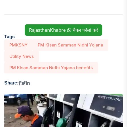
RajasthanKhabre
चैनल फॉलो करें
Tags:
PMKSNY
PM KIsan Samman Nidhi Yojana
Utility News
PM KIsan Samman Nidhi Yojana benefits
Share: