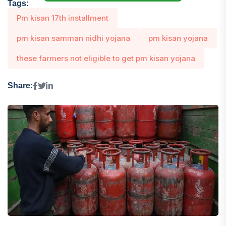
Tags:
Pm kisan 17th installment
pm kisan samman nidhi yojana
pm kisan yojana
these farmers not eligible to get pm kisan yojana
Share: