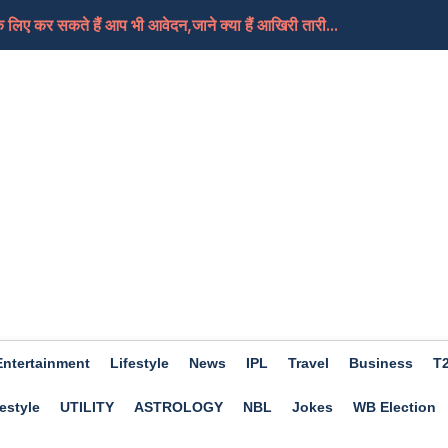
लिए कर सकते हैं आप भी आवेदन,जाने क्या हैं आखिरी तारी...
, क्या यही हैं मोदी जी का नया भारत
तबा की हालत गंभीर, दुनिया को जल्द मिल सकती हैं उनके न...
े हैं आप भी खास तो फिर चले जाएं इस बार Trishla Farmhou...
ए अच्छा होगा दिन, कामकाज में मिलेगी सफलता, जाने क्या...
Entertainment
Lifestyle
News
IPL
Travel
Business
T
estyle
UTILITY
ASTROLOGY
NBL
Jokes
WB Election