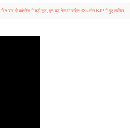
दिन बाद ही कांग्रेस में बड़ी टूट, इन बड़े नेताओं सहित 425 लोग BJP में हुए शामिल