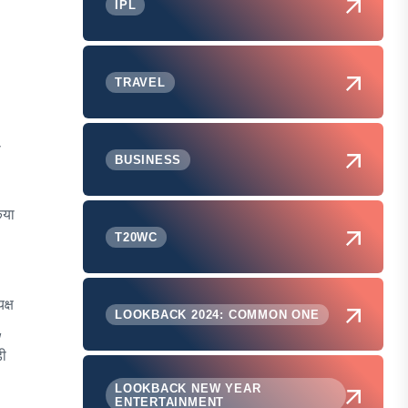
IPL
TRAVEL
ा
BUSINESS
िया
T20WC
क्ष
LOOKBACK 2024: COMMON ONE
,
ड़ी
LOOKBACK NEW YEAR
ENTERTAINMENT