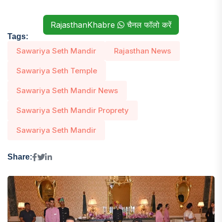
RajasthanKhabre
चैनल फॉलो करें
Tags:
Sawariya Seth Mandir
Rajasthan News
Sawariya Seth Temple
Sawariya Seth Mandir News
Sawariya Seth Mandir Proprety
Sawariya Seth Mandir
Share: