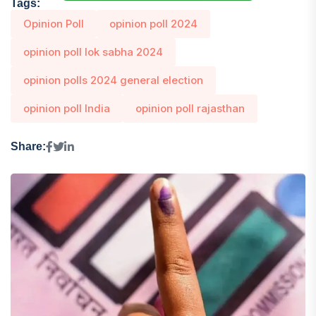
Tags:
Opinion Poll
opinion poll 2024
opinion poll lok sabha 2024
opinion polls 2024 general election
opinion poll India
opinion poll rajasthan
Share: