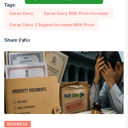
Tags:
Saras Dairy
Saras Dairy Milk Price Increase
Saras Dairy 2 Rupees Increase Milk Price
Share:
BUSINESS