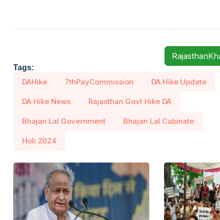
RajasthanK
Tags:
DAHike
7thPayCommission
DA Hike Update
DA Hike News
Rajasthan Govt Hike DA
Bhajan Lal Government
Bhajan Lal Cabinate
Holi 2024