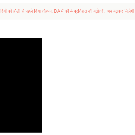
ों को होली से पहले दिया तोहफा, DA में की 4 प्रतिशत की बढ़ोतरी, अब बढ़कर मिलेगी 