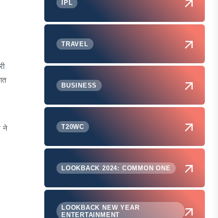
IPL
TRAVEL
री
िशत
BUSINESS
T20WC
 ने
LOOKBACK 2024: COMMON ONE
LOOKBACK NEW YEAR
ENTERTAINMENT