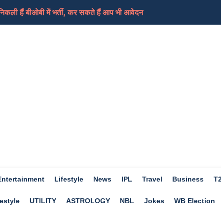
ी हैं बीओबी में भर्ती, कर सकते हैं आप भी आवेदन
ामले में लिया भजनलाल सरकार को निशाने पर, कहा-जनता के...
ेड शिक्षकों का धरना समाप्त, आ सकती हैं ट्रांसफर...
ी की तैयारी कर रहा ईरान, कच्चे तेल में आएगा फिर स...
ए दिन होगा शुभ, हो सकता हैं आर्थिक लाभ, जाने क्या कहत...
Entertainment
Lifestyle
News
IPL
Travel
Business
T
estyle
UTILITY
ASTROLOGY
NBL
Jokes
WB Election