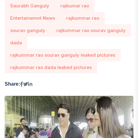
Saurabh Ganguly
rajkumar rao
Entertainemnt News
rajkummar rao
sourav ganguly
rajkummar rao sourav ganguly
dada
rajkummar rao sourav ganguly leaked pictures
rajkummar rao dada leaked pictures
Share: