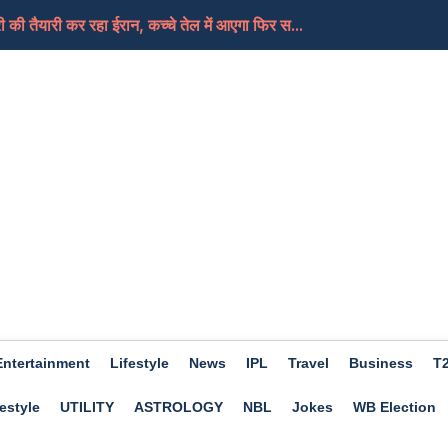
ी की तैयारी कर रहा ईरान, कच्चे तेल में आएगा फिर स...
ए दिन होगा शुभ, हो सकता हैं आर्थिक लाभ, जाने क्या कहत...
Entertainment
Lifestyle
News
IPL
Travel
Business
T
estyle
UTILITY
ASTROLOGY
NBL
Jokes
WB Election