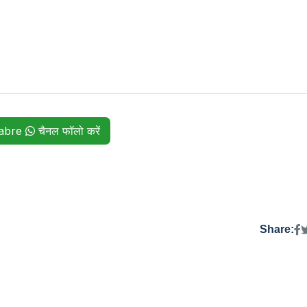
habre
चैनल फॉलो करें
Share: