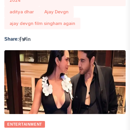
2024
aditya dhar
Ajay Devgn
ajay devgn film singham again
Share:
ENTERTAINMENT