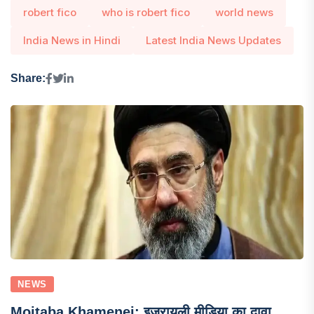
robert fico
who is robert fico
world news
India News in Hindi
Latest India News Updates
Share:
NEWS
Mojtaba Khamenei: इजरायली मीडिया का दावा,