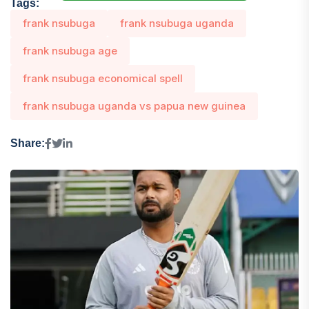
Tags:
frank nsubuga
frank nsubuga uganda
frank nsubuga age
frank nsubuga economical spell
frank nsubuga uganda vs papua new guinea
Share: