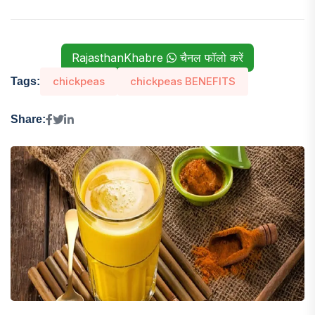
RajasthanKhabre
चैनल फॉलो करें
chickpeas
chickpeas BENEFITS
Tags:
Share: