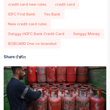
credit card new rules
credit card
IDFC First Bank
Yes Bank
New credit card rules
Swiggy HDFC Bank Credit Card
Swiggy Money
BOBCARD One co-branded
Share: