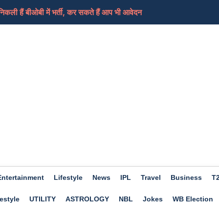
ी हैं बीओबी में भर्ती, कर सकते हैं आप भी आवेदन
ामले में लिया भजनलाल सरकार को निशाने पर, कहा-जनता के...
ेड शिक्षकों का धरना समाप्त, आ सकती हैं ट्रांसफर...
ी की तैयारी कर रहा ईरान, कच्चे तेल में आएगा फिर स...
ए दिन होगा शुभ, हो सकता हैं आर्थिक लाभ, जाने क्या कहत...
Entertainment
Lifestyle
News
IPL
Travel
Business
T
estyle
UTILITY
ASTROLOGY
NBL
Jokes
WB Election