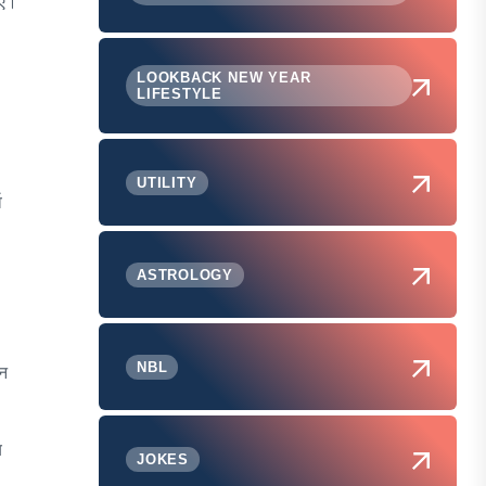
िए।
LOOKBACK NEW YEAR
LIFESTYLE
UTILITY
व
ASTROLOGY
NBL
शन
य
JOKES