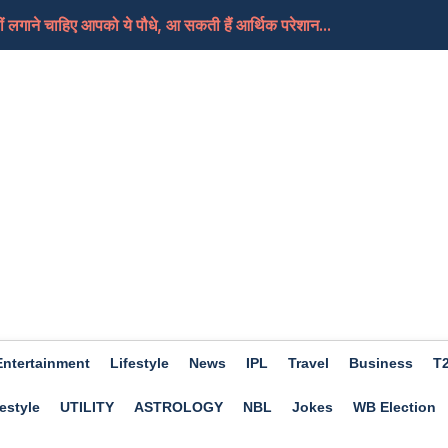
 लगाने चाहिए आपको ये पौधे, आ सकती हैं आर्थिक परेशान...
 नेशनल वर्किंग कमेटी बनाई, अभिजीत दिपके को मिला अहम...
ाव का दौर जारी, जाने आज किस भाव में मिल रहा, ये रह...
ी सरकारी घर में रहने वाले कपल को HRA मिलेगा? सरकार ने प...
 जान लें कोर्ट के ऐतिहासिक फैसले के बारे में जो...
Entertainment
Lifestyle
News
IPL
Travel
Business
T
estyle
UTILITY
ASTROLOGY
NBL
Jokes
WB Election