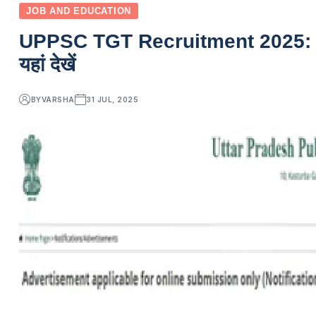
JOB AND EDUCATION
UPPSC TGT Recruitment 2025: 7466 श
यहां देखें
BY
VARSHA
31 JUL, 2025