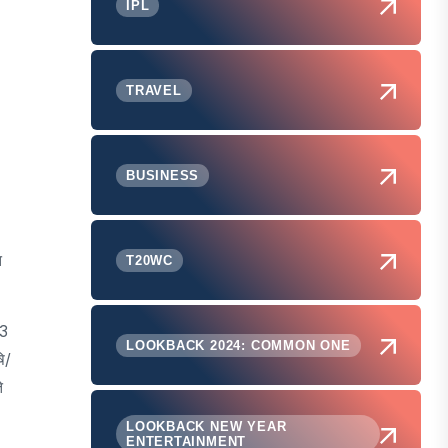
IPL
TRAVEL
BUSINESS
त
T20WC
73
LOOKBACK 2024: COMMON ONE
ि/
े
LOOKBACK NEW YEAR
ENTERTAINMENT