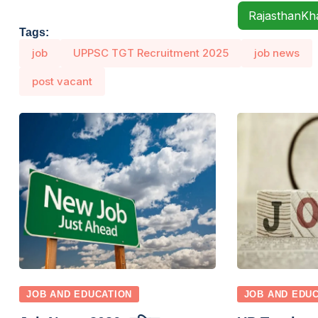
RajasthanK
Tags:
job
UPPSC TGT Recruitment 2025
job news
post vacant
JOB AND EDUCATION
JOB AND EDU