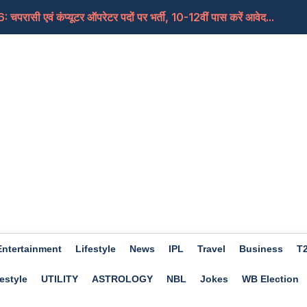
वं कंप्यूटर ऑपरेटर पदों पर भर्ती, 10-12वीं पास करें आवेद...
से शुरू होगी आवेदन प्रक्रिया, जान लें प्रोसेस और करें...
इन खूबसूरत जगहों पर, नहीं भूल पाएंगे कभी भी
ं सबसे ज़्यादा रन का रिकॉर्ड कौन तोड़ सकता है? जोस...
न्य कार्रवाई करने के बजाय वह समझौता पसंद करेंगे
Entertainment
Lifestyle
News
IPL
Travel
Business
T
estyle
UTILITY
ASTROLOGY
NBL
Jokes
WB Election