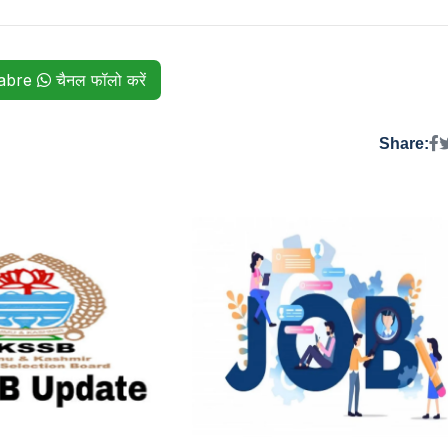
habre
चैनल फॉलो करें
Share: