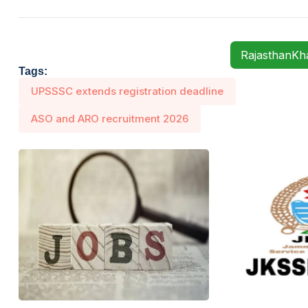
RajasthanK
Tags:
UPSSSC extends registration deadline
ASO and ARO recruitment 2026