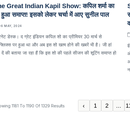
e Great Indian Kapil Show: कपिल शर्मा का
 हुआ समाप्त! इसको लेकर चर्चा में आए सुनील पाल
व
06 MAY, 2024
रनेट डेस्क। द ग्रेट इंडियन कपिल शो का प्रीमियर 30 मार्च से
फ्लिक्स पर हुआ था और अब इस शो खत्म होने की खबरें भी है। जी हां
इ
 दें की बताया जा रहा हैं कि इस शो की पहले सीजन की शूटिंग समाप्त हो
ऑ
.
अ
न
‹
1
2
...
1
owing
1181
To
1190
Of
1329
Results