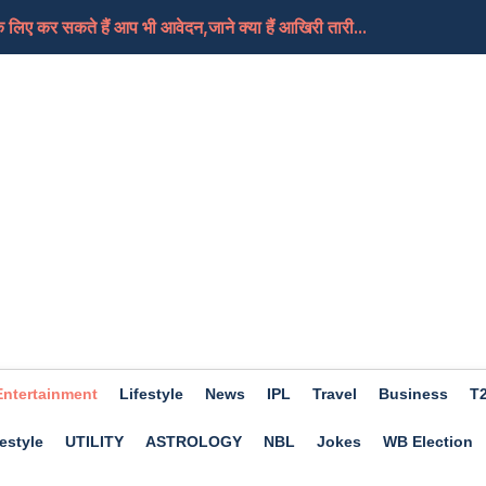
लिए कर सकते हैं आप भी आवेदन,जाने क्या हैं आखिरी तारी...
, क्या यही हैं मोदी जी का नया भारत
तबा की हालत गंभीर, दुनिया को जल्द मिल सकती हैं उनके न...
े हैं आप भी खास तो फिर चले जाएं इस बार Trishla Farmhou...
ए अच्छा होगा दिन, कामकाज में मिलेगी सफलता, जाने क्या...
Entertainment
Lifestyle
News
IPL
Travel
Business
T
estyle
UTILITY
ASTROLOGY
NBL
Jokes
WB Election