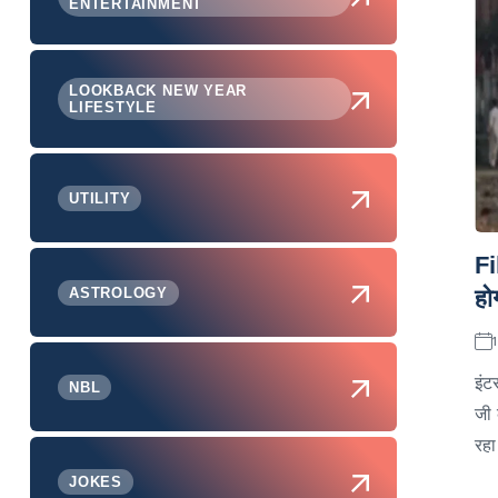
ENTERTAINMENT
LOOKBACK NEW YEAR
LIFESTYLE
UTILITY
Fi
ASTROLOGY
हो
इंट
NBL
जी 
रहा
JOKES