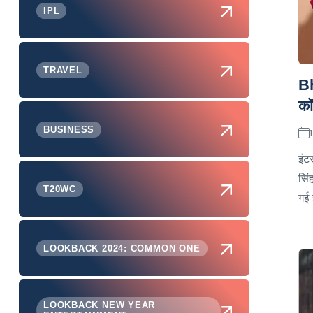
IPL
TRAVEL
Bh
कॉ
BUSINESS
इंट
सिं
T20WC
गई 
LOOKBACK 2024: COMMON ONE
LOOKBACK NEW YEAR