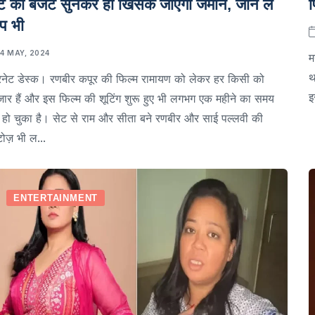
र्ट का बजट सुनकर ही खिसक जाएगी जमीन, जान ले
फ
प भी
14 MAY, 2024
म
थ
रनेट डेस्क। रणबीर कपूर की फिल्म रामायण को लेकर हर किसी को
इ
जार हैं और इस फिल्म की शूटिंग शुरू हुए भी लगभग एक महीने का समय
ा हो चुका है। सेट से राम और सीता बने रणबीर और साई पल्लवी की
ोज़ भी ल...
ENTERTAINMENT