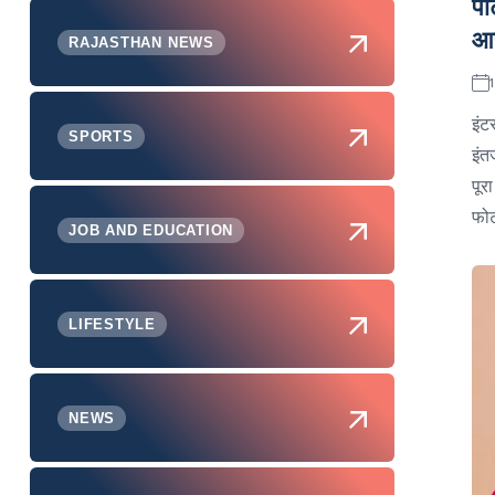
पा
आ
RAJASTHAN NEWS
इंट
SPORTS
इंत
पूर
फोट
JOB AND EDUCATION
LIFESTYLE
NEWS