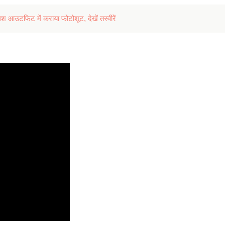
आउटफिट में कराया फोटोशूट, देखें तस्वीरें