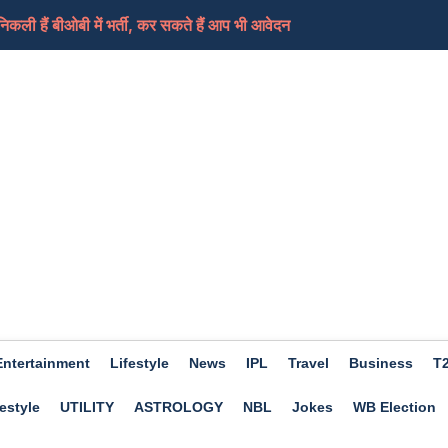
ी हैं बीओबी में भर्ती, कर सकते हैं आप भी आवेदन
ामले में लिया भजनलाल सरकार को निशाने पर, कहा-जनता के...
ेड शिक्षकों का धरना समाप्त, आ सकती हैं ट्रांसफर...
ी की तैयारी कर रहा ईरान, कच्चे तेल में आएगा फिर स...
ए दिन होगा शुभ, हो सकता हैं आर्थिक लाभ, जाने क्या कहत...
Entertainment
Lifestyle
News
IPL
Travel
Business
T
estyle
UTILITY
ASTROLOGY
NBL
Jokes
WB Election