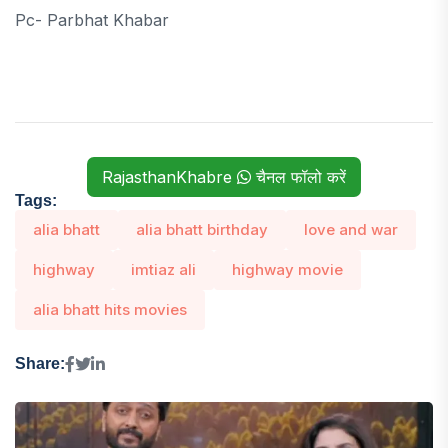
Pc- Parbhat Khabar
RajasthanKhabre
चैनल फॉलो करें
Tags:
alia bhatt
alia bhatt birthday
love and war
highway
imtiaz ali
highway movie
alia bhatt hits movies
Share: