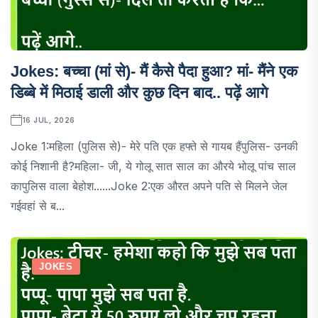
Jokes: बच्चा (मां से)- मैं कैसे पैदा हुआ? मां- मैंने एक
डिब्बे में मिठाई डाली और कुछ दिन बाद.. पढ़ें आगे
16 JUL, 2026
Joke 1:महिला (पुलिस से)- मेरे पति एक हफ्ते से गायब हैंपुलिस- उनकी
कोई निशानी है?महिला- जी, ये गोलू सात साल का औरये भोलू पांच साल
कापुलिस वाला बेहोश......Joke 2:एक औरत अपने पति से मिलने जेल
गईवहां से ब...
JOKES