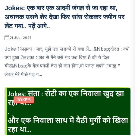
Jokes: एक बार एक आदमी जंगल से जा रहा था,
अचानक उसने शेर देखा फिर सांस रोककर जमीन पर
लेट गया.. पढ़ें आगे..
21 JUL, 2026
Joke 1:लड़का : यार, मुझे उस लड़की से बचा ले....&nbsp;दोस्त : क्यों
क्या हुआ ?लड़का : जब से मैंने उसे यह कह दिया है की ये दिल
चीर&nbsp;के देख पगली तेरा ही नाम होगा,वो पागल तबसे "चाक़ू "
लेकर मेरे पीछे पड़ ग...
JOKES