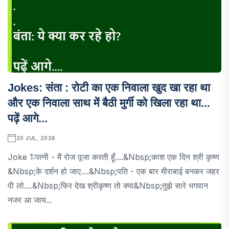
Jokes: संता : रोटी का एक निवाला खुद खा रहा था
और एक निवाला साथ में बैठी मुर्गी को खिला रहा था...
पढ़ें आगे...
20 JUL, 2026
Joke 1:पत्नी - मैं रोज पूजा करती हूँ....&nbsp;काश एक दिन श्री कृष्ण
&nbsp;के दर्शन हो जाए....&nbsp;पति - एक बार मीराबाई बनकर जहर
पी लो....&nbsp;फिर देख श्रीकृष्ण तो क्या&nbsp;तुझे सारे भगवान
नजर आ जाय...