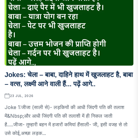
Jokes: चेला – बाबा, दाहिने हाथ में खुजलाहट है, बाबा
– वत्स, लक्ष्मी आने वाली हैं... पढ़ें आगे..
23 JUL, 2026
Joke 1:जीजा (साली से)- लड़कियों की आधी जिंदगी पति की तलाश
में&nbsp;और आधी जिंदगी पति की तलाशी में ही निकल जाती
है.....जीजा- तुम्हारी बहन में हजारों कमियां हैंसाली- जी, इसी वजह से तो
उसे कोई,अच्छा लड़क...