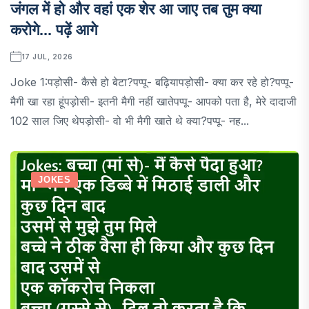
जंगल में हो और वहां एक शेर आ जाए तब तुम क्या
करोगे... पढ़ें आगे
17 JUL, 2026
Joke 1:पड़ोसी- कैसे हो बेटा?पप्पू- बढ़ियापड़ोसी- क्या कर रहे हो?पप्पू-
मैगी खा रहा हूंपड़ोसी- इतनी मैगी नहीं खातेपप्पू- आपको पता है, मेरे दादाजी
102 साल जिए थेपड़ोसी- वो भी मैगी खाते थे क्या?पप्पू- नह...
JOKES