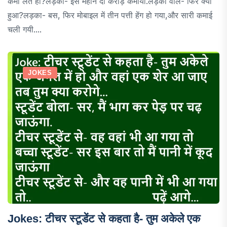
कमा लेते हो?लड़का- इस महीने दो करोड़ कमाया.लड़की वाले- फिर क्या
हुआ?लड़का- बस, फिर मोबाइल में तीन पत्ती हेंग हो गया,और सारी कमाई
चली गयी....
JOKES
Jokes: टीचर स्टूडेंट से कहता है- तुम अकेले एक