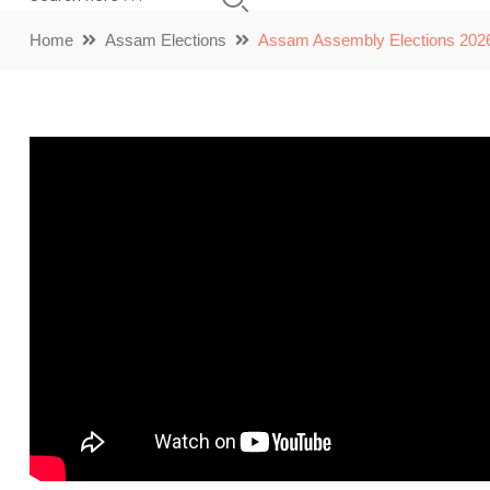
Home
Assam Elections
Assam Assembly Elections 2026: सीए