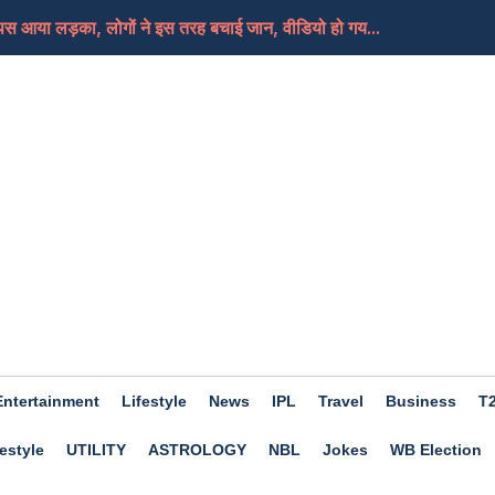
ापस आया लड़का, लोगों ने इस तरह बचाई जान, वीडियो हो गय...
क्या हैं बड़ा अंतर, जाने इस बार कब आ रही सावन शिवरात्र...
तारे जिन्होंने एक्टिंग के साथ-साथ बिज़नेस में भी...
, इस विधि के साथ करेंगे पूजा तो प्रसन्न हो जाएंगे भगवा...
न में कुछ और चल रहा होगा 'मैं तो बाबा बागेश्वर...
Entertainment
Lifestyle
News
IPL
Travel
Business
T
estyle
UTILITY
ASTROLOGY
NBL
Jokes
WB Election