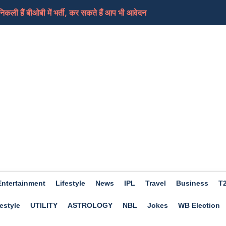
ी हैं बीओबी में भर्ती, कर सकते हैं आप भी आवेदन
ामले में लिया भजनलाल सरकार को निशाने पर, कहा-जनता के...
ेड शिक्षकों का धरना समाप्त, आ सकती हैं ट्रांसफर...
ी की तैयारी कर रहा ईरान, कच्चे तेल में आएगा फिर स...
ए दिन होगा शुभ, हो सकता हैं आर्थिक लाभ, जाने क्या कहत...
Entertainment
Lifestyle
News
IPL
Travel
Business
T
estyle
UTILITY
ASTROLOGY
NBL
Jokes
WB Election