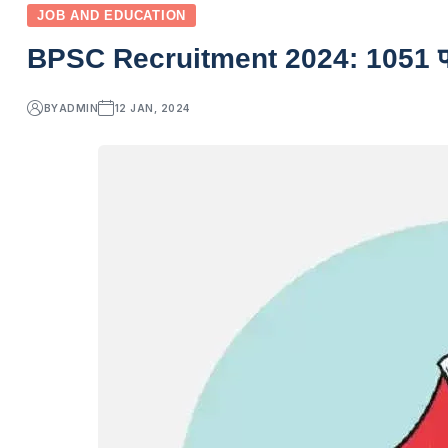
JOB AND EDUCATION
BPSC Recruitment 2024: 1051 पदों पर
BY
ADMIN
12 JAN, 2024