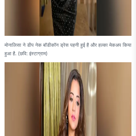
मोनालिसा ने डीप नेक बॉडीकॉन ड्रेस पहनी हुई है और हल्का मेकअप किया
हुआ है. (छवि: इंस्टाग्राम)