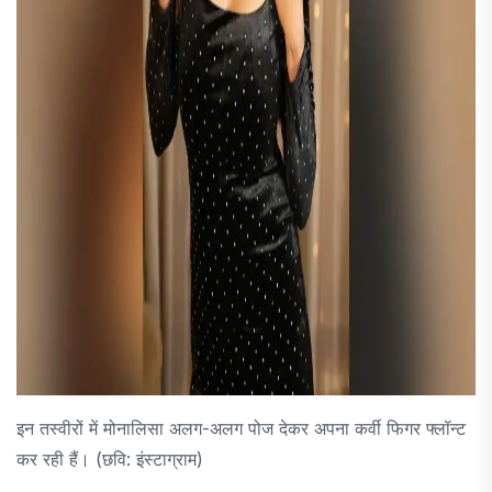
इन तस्वीरों में मोनालिसा अलग-अलग पोज देकर अपना कर्वी फिगर फ्लॉन्ट
कर रही हैं। (छवि: इंस्टाग्राम)