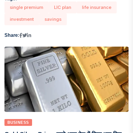
single premium
LIC plan
life insurance
investment
savings
Share:
BUSINESS