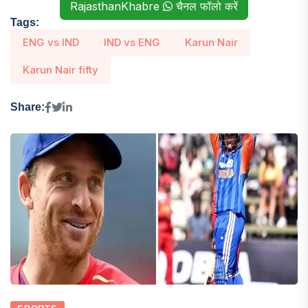
RajasthanKhabre
चैनल फॉलो करें
Tags:
ENG vs IND
IND vs ENG
Karun Nair
Karun Nair fifty
Share: