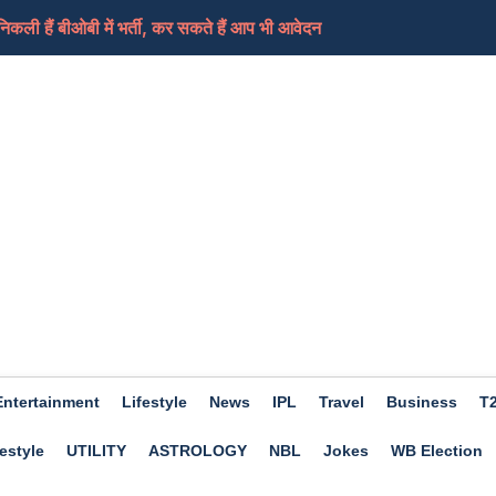
ी हैं बीओबी में भर्ती, कर सकते हैं आप भी आवेदन
ामले में लिया भजनलाल सरकार को निशाने पर, कहा-जनता के...
ेड शिक्षकों का धरना समाप्त, आ सकती हैं ट्रांसफर...
ी की तैयारी कर रहा ईरान, कच्चे तेल में आएगा फिर स...
ए दिन होगा शुभ, हो सकता हैं आर्थिक लाभ, जाने क्या कहत...
Entertainment
Lifestyle
News
IPL
Travel
Business
T
estyle
UTILITY
ASTROLOGY
NBL
Jokes
WB Election