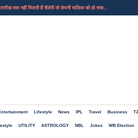
ारीख तक नहीं मिलती हैं सैलेरी तो कंपनी मालिक को हो सक...
ारी, 28 अगस्त से खेले जाएंगे मुकाबले
Entertainment
Lifestyle
News
IPL
Travel
Business
T
estyle
UTILITY
ASTROLOGY
NBL
Jokes
WB Election