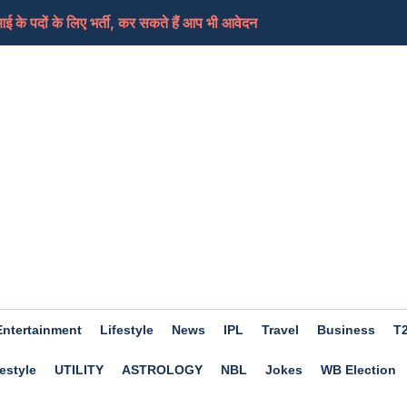
के पदों के लिए भर्ती, कर सकते हैं आप भी आवेदन
 कॉन्स्टेबल के 734 पदों पर आवेदन करने की लास्ट डेट बढ़ी आग...
Entertainment
Lifestyle
News
IPL
Travel
Business
T
estyle
UTILITY
ASTROLOGY
NBL
Jokes
WB Election