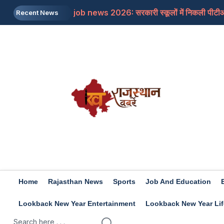
job news 2026: सरकारी स्कूलों में निकली पीटीआई 
Recent News
HP Police Constable Recruitment 2026: पुलिस
Home
Rajasthan News
Sports
Job And Education
Lookback New Year Entertainment
Lookback New Year Lif