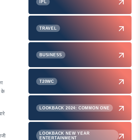
IPL
TRAVEL
BUSINESS
T20WC
का
 के
LOOKBACK 2024: COMMON ONE
ारे
LOOKBACK NEW YEAR
बाजी
ENTERTAINMENT