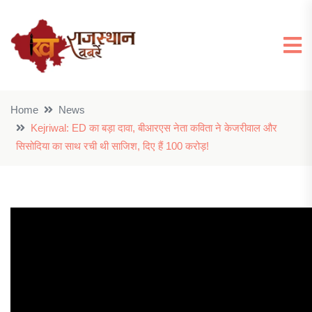
Home
News
Kejriwal: ED का बड़ा दावा, बीआरएस नेता कविता ने केजरीवाल और
सिसोदिया का साथ रची थी साजिश, दिए हैं 100 करोड़!