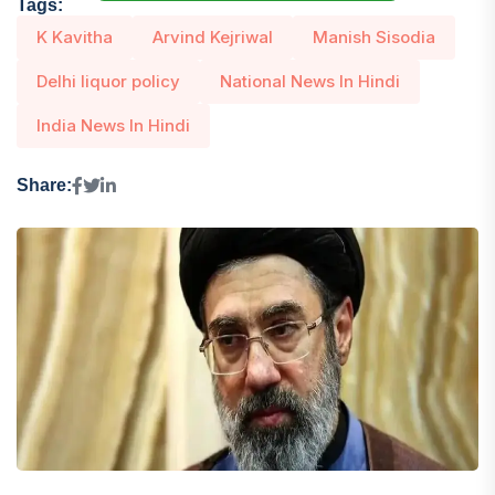
Tags:
K Kavitha
Arvind Kejriwal
Manish Sisodia
Delhi liquor policy
National News In Hindi
India News In Hindi
Share: