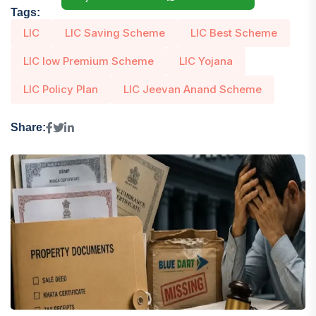
Tags:
LIC
LIC Saving Scheme
LIC Best Scheme
LIC low Premium Scheme
LIC Yojana
LIC Policy Plan
LIC Jeevan Anand Scheme
Share: