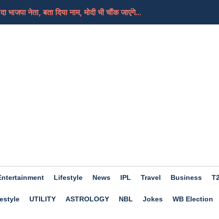
 भाजपा नेता, बता दिया नाम, मोदी भी चौंक जाएंगे...
मी थी, तभी तो आंदोलन हुआ, पहले ही बात कर लेती, तो आंदोल...
ी पब्लिक' देशव्यापी अभियान शुरू करेगी सीजेपी
न में किस भाव मिल रहा हैं पेट्रोल और डीजल, जाने नई की...
में बुलाने की मांग, खरगे और रिजिजू में हुई बहस
Entertainment
Lifestyle
News
IPL
Travel
Business
T
estyle
UTILITY
ASTROLOGY
NBL
Jokes
WB Election