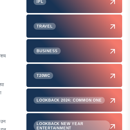
IPL
TRAVEL
BUSINESS
संशय
T20WC
जपा
ा
LOOKBACK 2024: COMMON ONE
न उन
LOOKBACK NEW YEAR
ENTERTAINMENT
क दल