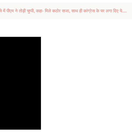
ं पीएम ने तोड़ी चुप्पी, कहा- मिले कठोर सजा, साथ ही कांग्रेस के पर लगा दिए ये....