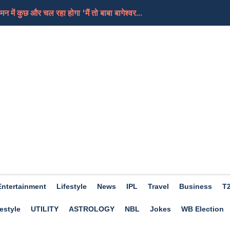
न में कुछ और चल रहा होगा 'मैं तो बाबा बागेश्वर...
ापस आया लड़का, लोगों ने इस तरह बचाई जान, वीडियो हो गय...
क्या हैं बड़ा अंतर, जाने इस बार कब आ रही सावन शिवरात्र...
तारे जिन्होंने एक्टिंग के साथ-साथ बिज़नेस में भी...
ो ही निकल गई पत्नी, एक दूसरे को देख खिसक गई जमीन
Entertainment
Lifestyle
News
IPL
Travel
Business
T
estyle
UTILITY
ASTROLOGY
NBL
Jokes
WB Election