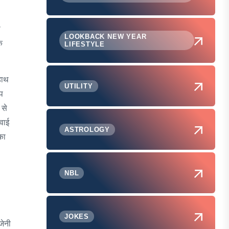
ो
LOOKBACK NEW YEAR
ि
LIFESTYLE
हाथ
UTILITY
ोप
 से
रवाई
ASTROLOGY
का
NBL
JOKES
जेनी