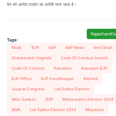
बेन को अल्पेश ठाकोर का करीबी माना जाता है।
RajasthanK
Tags:
Modi
'BJP
AAP
AAP News
Amit Shah
Shankersinh Vaghela
Code Of Conduct breach
Code Of Conduct
Kamalam
Kamalam BJP
BJP Office
BJP Gandhinagar
Kejriwal
Gujarat Congress
Lok Sabha Election
Nitin Gadkari
BSP
Maharashtra Election 2024
MVA
Lok Sabha Election 2024
Mayawati