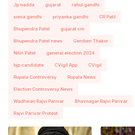
Jp nadda
gujarat
rahul gandhi
sonia gandhi
priyanka gandhi
CR Patil
Bhupendra Patel
gujarat cm
Bhupendra Patel news
Geniben Thakor
Nitin Patel
general election 2024
bjp candidate
CVigil App
CVigil
Rupala Controversy
Rupala News
Election Controversy News
Wadhwan Rajvi Parivar
Bhavnagar Rajvi Parivar
Rajvi Parivar Protest