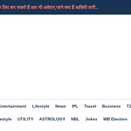
लिए कर सकते हैं आप भी आवेदन,जाने क्या हैं आखिरी तारी...
, क्या यही हैं मोदी जी का नया भारत
तबा की हालत गंभीर, दुनिया को जल्द मिल सकती हैं उनके न...
े हैं आप भी खास तो फिर चले जाएं इस बार Trishla Farmhou...
ए अच्छा होगा दिन, कामकाज में मिलेगी सफलता, जाने क्या...
Entertainment
Lifestyle
News
IPL
Travel
Business
T
estyle
UTILITY
ASTROLOGY
NBL
Jokes
WB Election