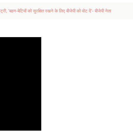
एंट्री, 'बहन-बेटियों को सुरक्षित रखने के लिए बीजेपी को वोट दें'- बीजेपी नेता